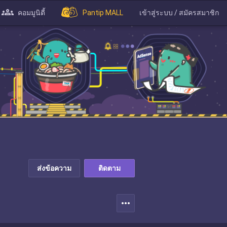
คอมมูนิตี้
Pantip MALL
เข้าสู่ระบบ / สมัครสมาชิก
ส่งข้อความ
ติดตาม
more_horiz