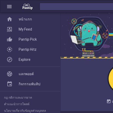
menu
home
home
หน้าแรก
หน้าแรก
My Feed
Pantip Pick
My Feed
Pantip Hitz
Explore
Pantip Pick
แลกพอยต์
Pantip Hitz
กิจกรรมพันทิป
กฎ กติกาและมารยาท
Explore
today
คำแนะนำการโพสต์
นโยบายเกี่ยวกับข้อมูลส่วนบุคคล