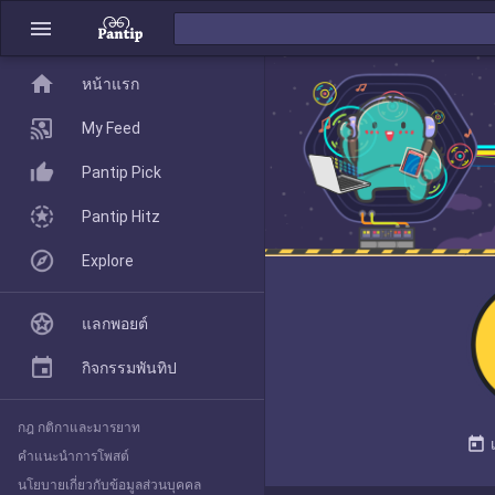
menu
home
home
หน้าแรก
หน้าแรก
My Feed
Pantip Pick
My Feed
Pantip Hitz
Explore
Pantip Pick
แลกพอยต์
Pantip Hitz
กิจกรรมพันทิป
กฎ กติกาและมารยาท
Explore
today
คำแนะนำการโพสต์
นโยบายเกี่ยวกับข้อมูลส่วนบุคคล