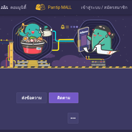
คอมมูนิตี้
Pantip MALL
เข้าสู่ระบบ / สมัครสมาชิก
ส่งข้อความ
ติดตาม
more_horiz