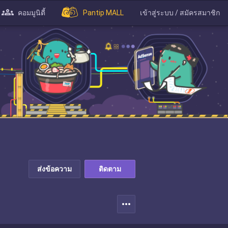
คอมมูนิตี้
Pantip MALL
เข้าสู่ระบบ / สมัครสมาชิก
ส่งข้อความ
ติดตาม
more_horiz