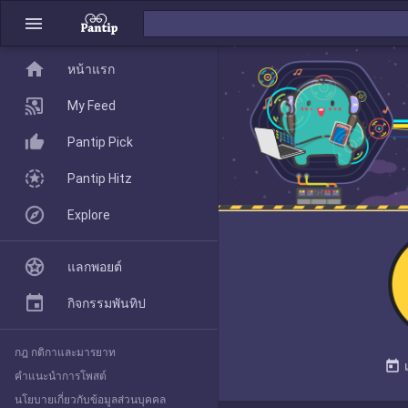
menu
home
home
หน้าแรก
หน้าแรก
My Feed
Pantip Pick
My Feed
Pantip Hitz
Explore
Pantip Pick
แลกพอยต์
Pantip Hitz
กิจกรรมพันทิป
กฎ กติกาและมารยาท
Explore
today
คำแนะนำการโพสต์
นโยบายเกี่ยวกับข้อมูลส่วนบุคคล