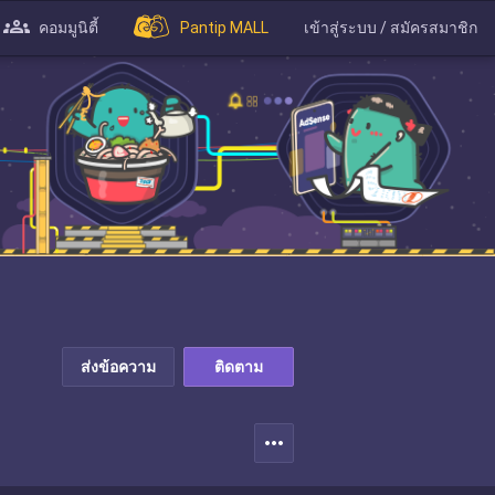
คอมมูนิตี้
Pantip MALL
เข้าสู่ระบบ / สมัครสมาชิก
ส่งข้อความ
ติดตาม
more_horiz