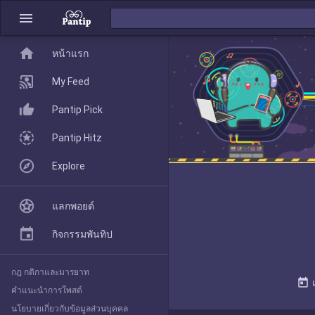
menu
home
home
หน้าแรก
หน้าแรก
My Feed
Pantip Pick
My Feed
Pantip Hitz
Explore
Pantip Pick
แลกพอยต์
Pantip Hitz
กิจกรรมพันทิป
กฎ กติกาและมารยาท
Explore
today
คำแนะนำการโพสต์
นโยบายเกี่ยวกับข้อมูลส่วนบุคคล