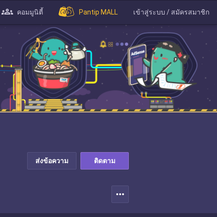
คอมมูนิตี้
Pantip MALL
เข้าสู่ระบบ / สมัครสมาชิก
ส่งข้อความ
ติดตาม
more_horiz