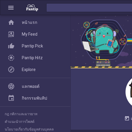
menu
home
home
หน้าแรก
หน้าแรก
My Feed
Pantip Pick
My Feed
Pantip Hitz
Explore
Pantip Pick
แลกพอยต์
Pantip Hitz
กิจกรรมพันทิป
กฎ กติกาและมารยาท
Explore
today
คำแนะนำการโพสต์
นโยบายเกี่ยวกับข้อมูลส่วนบุคคล