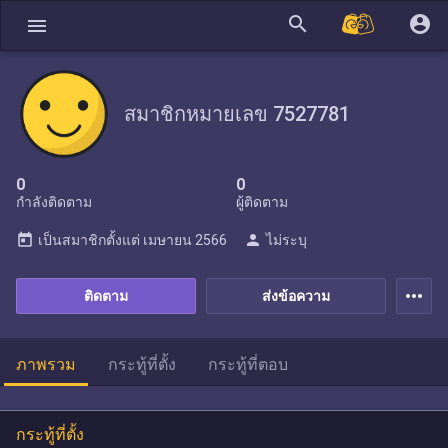
search
account_circle
menu
สมาชิกหมายเลข 7527781
0
0
กำลังติดตาม
ผู้ติดตาม
today
person
เป็นสมาชิกตั้งแต่
เมษายน 2566
ไม่ระบุ
more_horiz
ติดตาม
ส่งข้อความ
ภาพรวม
กระทู้ที่ตั้ง
กระทู้ที่ตอบ
กระทู้ที่ตั้ง