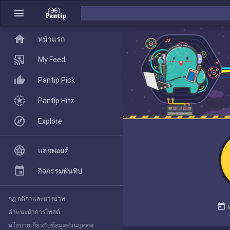
menu
home
home
หน้าแรก
หน้าแรก
My Feed
Pantip Pick
My Feed
Pantip Hitz
Explore
Pantip Pick
แลกพอยต์
Pantip Hitz
กิจกรรมพันทิป
กฎ กติกาและมารยาท
Explore
today
คำแนะนำการโพสต์
นโยบายเกี่ยวกับข้อมูลส่วนบุคคล