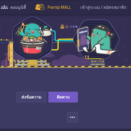
คอมมูนิตี้
Pantip MALL
เข้าสู่ระบบ / สมัครสมาชิก
ส่งข้อความ
ติดตาม
more_horiz