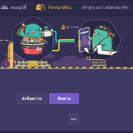
คอมมูนิตี้
Pantip MALL
เข้าสู่ระบบ / สมัครสมาชิก
ส่งข้อความ
ติดตาม
more_horiz