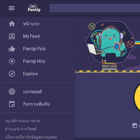
menu
home
home
หน้าแรก
หน้าแรก
My Feed
Pantip Pick
My Feed
Pantip Hitz
Explore
Pantip Pick
แลกพอยต์
Pantip Hitz
กิจกรรมพันทิป
กฎ กติกาและมารยาท
Explore
today
คำแนะนำการโพสต์
นโยบายเกี่ยวกับข้อมูลส่วนบุคคล