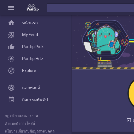
menu
home
home
หน้าแรก
หน้าแรก
My Feed
Pantip Pick
My Feed
Pantip Hitz
Explore
Pantip Pick
แลกพอยต์
Pantip Hitz
กิจกรรมพันทิป
กฎ กติกาและมารยาท
Explore
today
คำแนะนำการโพสต์
นโยบายเกี่ยวกับข้อมูลส่วนบุคคล