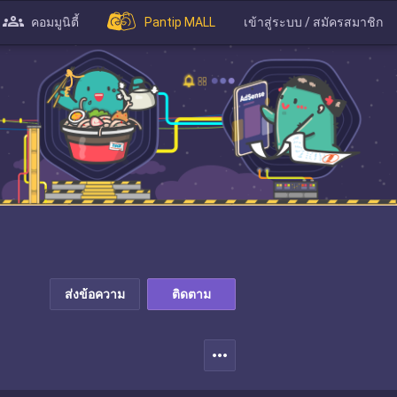
คอมมูนิตี้
Pantip MALL
เข้าสู่ระบบ / สมัครสมาชิก
ส่งข้อความ
ติดตาม
more_horiz