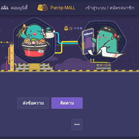
คอมมูนิตี้
Pantip MALL
เข้าสู่ระบบ / สมัครสมาชิก
ส่งข้อความ
ติดตาม
more_horiz