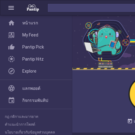
menu
home
home
หน้าแรก
หน้าแรก
My Feed
Pantip Pick
My Feed
Pantip Hitz
Explore
Pantip Pick
แลกพอยต์
Pantip Hitz
กิจกรรมพันทิป
กฎ กติกาและมารยาท
Explore
today
คำแนะนำการโพสต์
นโยบายเกี่ยวกับข้อมูลส่วนบุคคล