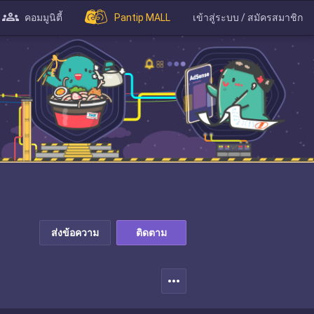
คอมมูนิตี้
Pantip MALL
เข้าสู่ระบบ / สมัครสมาชิก
ส่งข้อความ
ติดตาม
more_horiz