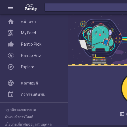
menu
home
home
หน้าแรก
หน้าแรก
My Feed
Pantip Pick
My Feed
Pantip Hitz
Explore
Pantip Pick
แลกพอยต์
Pantip Hitz
กิจกรรมพันทิป
กฎ กติกาและมารยาท
Explore
today
คำแนะนำการโพสต์
นโยบายเกี่ยวกับข้อมูลส่วนบุคคล