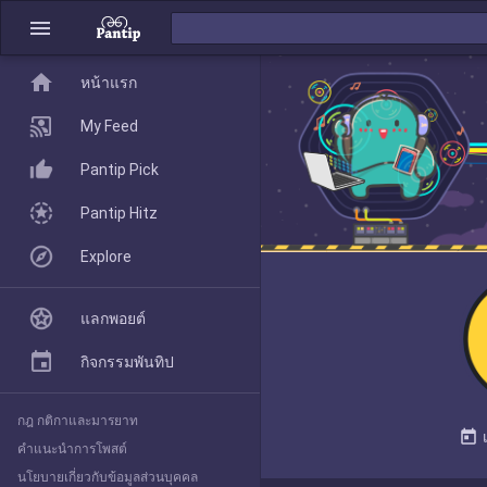
menu
home
home
หน้าแรก
หน้าแรก
My Feed
Pantip Pick
My Feed
Pantip Hitz
Explore
Pantip Pick
แลกพอยต์
Pantip Hitz
กิจกรรมพันทิป
กฎ กติกาและมารยาท
Explore
today
คำแนะนำการโพสต์
นโยบายเกี่ยวกับข้อมูลส่วนบุคคล