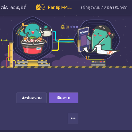
คอมมูนิตี้
Pantip MALL
เข้าสู่ระบบ / สมัครสมาชิก
ส่งข้อความ
ติดตาม
more_horiz