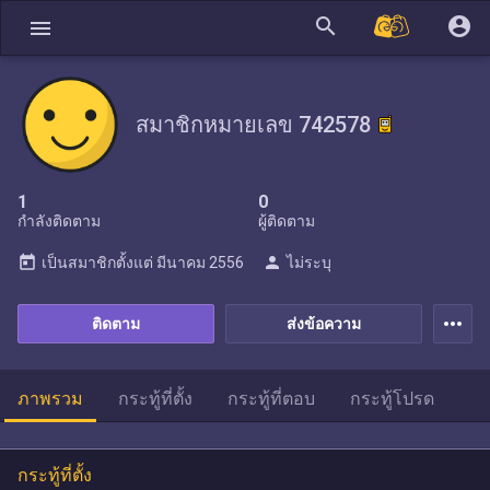
search
account_circle
menu
สมาชิกหมายเลข 742578
1
0
กำลังติดตาม
ผู้ติดตาม
today
person
เป็นสมาชิกตั้งแต่
มีนาคม 2556
ไม่ระบุ
more_horiz
ติดตาม
ส่งข้อความ
ภาพรวม
กระทู้ที่ตั้ง
กระทู้ที่ตอบ
กระทู้โปรด
กระทู้ที่ตั้ง