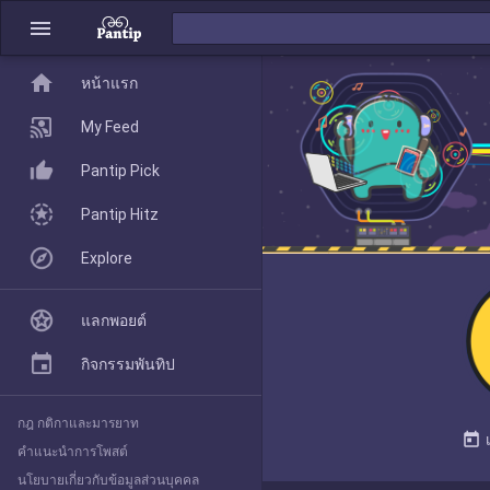
menu
home
home
หน้าแรก
หน้าแรก
My Feed
Pantip Pick
My Feed
Pantip Hitz
Explore
Pantip Pick
แลกพอยต์
Pantip Hitz
กิจกรรมพันทิป
กฎ กติกาและมารยาท
Explore
today
คำแนะนำการโพสต์
นโยบายเกี่ยวกับข้อมูลส่วนบุคคล