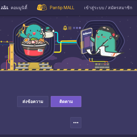
คอมมูนิตี้
Pantip MALL
เข้าสู่ระบบ / สมัครสมาชิก
ส่งข้อความ
ติดตาม
more_horiz