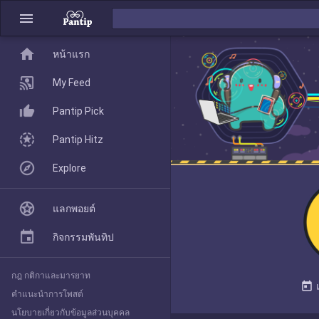
menu
home
home
หน้าแรก
หน้าแรก
My Feed
Pantip Pick
My Feed
Pantip Hitz
Explore
Pantip Pick
แลกพอยต์
Pantip Hitz
กิจกรรมพันทิป
กฎ กติกาและมารยาท
Explore
today
คำแนะนำการโพสต์
นโยบายเกี่ยวกับข้อมูลส่วนบุคคล