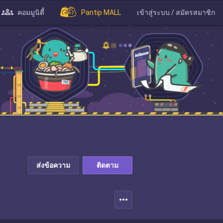
คอมมูนิตี้
Pantip MALL
เข้าสู่ระบบ / สมัครสมาชิก
ส่งข้อความ
ติดตาม
more_horiz