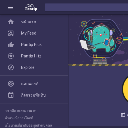
menu
home
home
หน้าแรก
หน้าแรก
My Feed
Pantip Pick
My Feed
Pantip Hitz
Explore
Pantip Pick
แลกพอยต์
Pantip Hitz
กิจกรรมพันทิป
กฎ กติกาและมารยาท
Explore
today
คำแนะนำการโพสต์
นโยบายเกี่ยวกับข้อมูลส่วนบุคคล