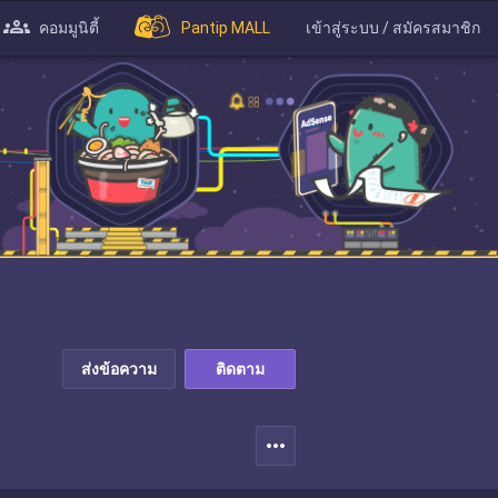
คอมมูนิตี้
Pantip MALL
เข้าสู่ระบบ / สมัครสมาชิก
ส่งข้อความ
ติดตาม
more_horiz