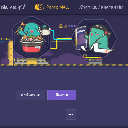
คอมมูนิตี้
Pantip MALL
เข้าสู่ระบบ / สมัครสมาชิก
ส่งข้อความ
ติดตาม
more_horiz