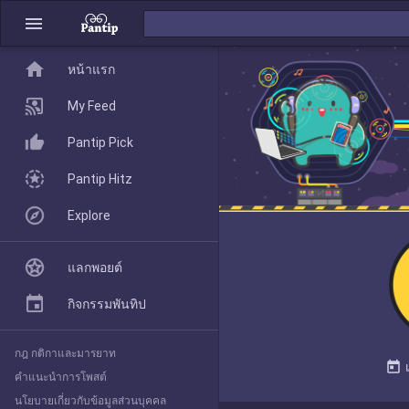
menu
home
home
หน้าแรก
หน้าแรก
My Feed
Pantip Pick
My Feed
Pantip Hitz
Explore
Pantip Pick
แลกพอยต์
Pantip Hitz
กิจกรรมพันทิป
กฎ กติกาและมารยาท
Explore
today
คำแนะนำการโพสต์
นโยบายเกี่ยวกับข้อมูลส่วนบุคคล