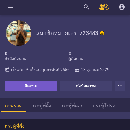
search
account_circle
menu
สมาชิกหมายเลข 723483
0
0
กำลังติดตาม
ผู้ติดตาม
today
cake
เป็นสมาชิกตั้งแต่
กุมภาพันธ์ 2556
18 ตุลาคม 2529
more_horiz
ติดตาม
ส่งข้อความ
ภาพรวม
กระทู้ที่ตั้ง
กระทู้ที่ตอบ
กระทู้โปรด
กระทู้ที่ตั้ง