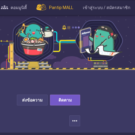
คอมมูนิตี้
Pantip MALL
เข้าสู่ระบบ / สมัครสมาชิก
ส่งข้อความ
ติดตาม
more_horiz