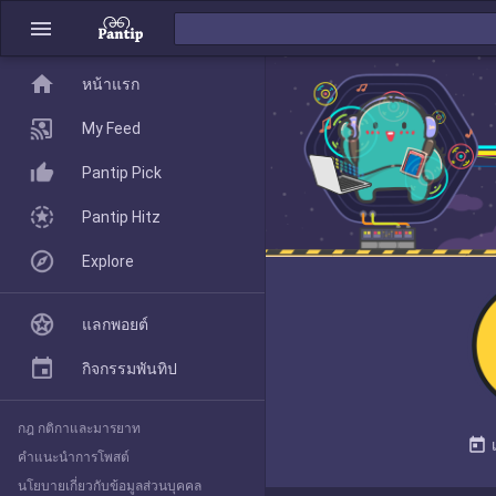
menu
home
home
หน้าแรก
หน้าแรก
My Feed
Pantip Pick
My Feed
Pantip Hitz
Explore
Pantip Pick
แลกพอยต์
Pantip Hitz
กิจกรรมพันทิป
กฎ กติกาและมารยาท
Explore
today
คำแนะนำการโพสต์
นโยบายเกี่ยวกับข้อมูลส่วนบุคคล