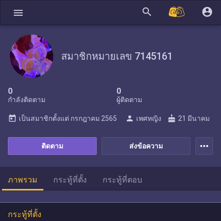
search
account_circle
menu
สมาชิกหมายเลข 7145161
0
0
กำลังติดตาม
ผู้ติดตาม
today
person
cake
เป็นสมาชิกตั้งแต่
กรกฎาคม 2565
เพศหญิง
21 มีนาคม
more_horiz
ติดตาม
ส่งข้อความ
ภาพรวม
กระทู้ที่ตั้ง
กระทู้ที่ตอบ
กระทู้ที่ตั้ง