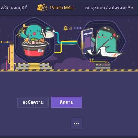
คอมมูนิตี้
Pantip MALL
เข้าสู่ระบบ / สมัครสมาชิก
ส่งข้อความ
ติดตาม
more_horiz