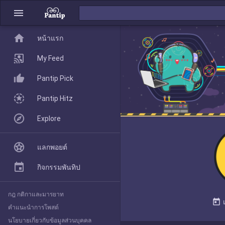
menu
home
home
หน้าแรก
หน้าแรก
My Feed
Pantip Pick
My Feed
Pantip Hitz
Explore
Pantip Pick
แลกพอยต์
Pantip Hitz
กิจกรรมพันทิป
กฎ กติกาและมารยาท
Explore
today
คำแนะนำการโพสต์
นโยบายเกี่ยวกับข้อมูลส่วนบุคคล