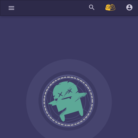
search
account_circle
menu