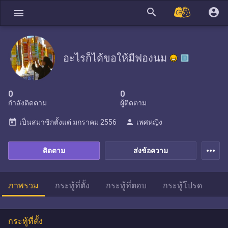
search
account_circle
menu
อะไรก็ได้ขอให้มีฟองนม
0
0
กำลังติดตาม
ผู้ติดตาม
today
person
เป็นสมาชิกตั้งแต่
มกราคม 2556
เพศหญิง
more_horiz
ติดตาม
ส่งข้อความ
ภาพรวม
กระทู้ที่ตั้ง
กระทู้ที่ตอบ
กระทู้โปรด
กระทู้ที่ตั้ง