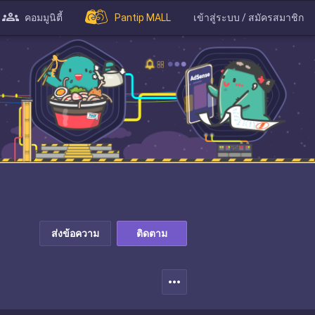
คอมมูนิตี้
Pantip MALL
เข้าสู่ระบบ / สมัครสมาชิก
ส่งข้อความ
ติดตาม
more_horiz