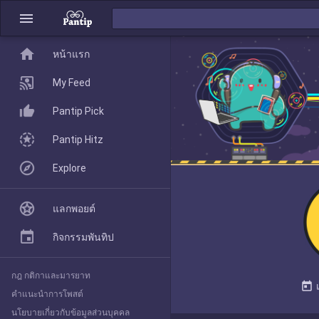
menu
home
home
หน้าแรก
หน้าแรก
My Feed
Pantip Pick
My Feed
Pantip Hitz
Explore
Pantip Pick
แลกพอยต์
Pantip Hitz
กิจกรรมพันทิป
กฎ กติกาและมารยาท
Explore
today
คำแนะนำการโพสต์
นโยบายเกี่ยวกับข้อมูลส่วนบุคคล