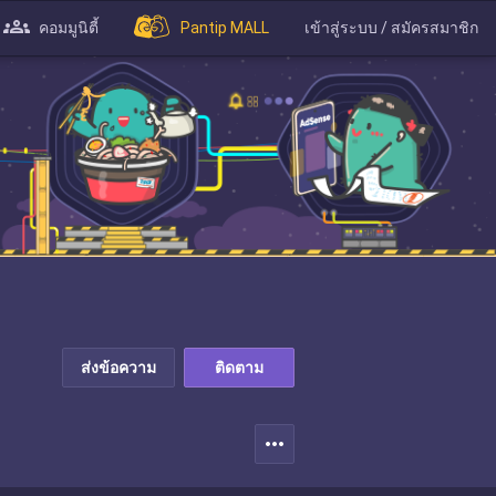
คอมมูนิตี้
Pantip MALL
เข้าสู่ระบบ / สมัครสมาชิก
ส่งข้อความ
ติดตาม
more_horiz