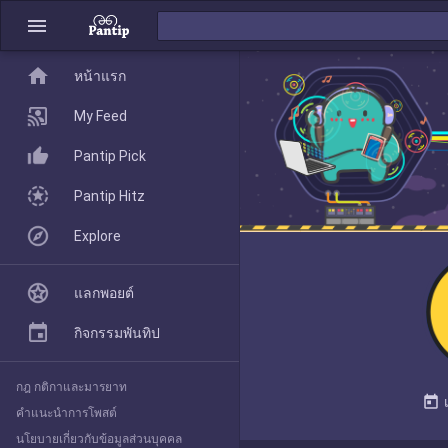
menu
home
home
หน้าแรก
หน้าแรก
My Feed
Pantip Pick
My Feed
Pantip Hitz
Explore
Pantip Pick
แลกพอยต์
Pantip Hitz
กิจกรรมพันทิป
กฎ กติกาและมารยาท
Explore
today
คำแนะนำการโพสต์
นโยบายเกี่ยวกับข้อมูลส่วนบุคคล