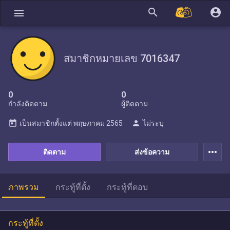
search
account_circle
menu
สมาชิกหมายเลข 7016347
0
0
กำลังติดตาม
ผู้ติดตาม
today
person
เป็นสมาชิกตั้งแต่
พฤษภาคม 2565
ไม่ระบุ
more_horiz
ติดตาม
ส่งข้อความ
ภาพรวม
กระทู้ที่ตั้ง
กระทู้ที่ตอบ
กระทู้ที่ตั้ง