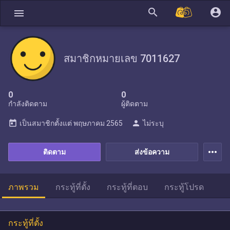
search
account_circle
menu
สมาชิกหมายเลข 7011627
0
0
กำลังติดตาม
ผู้ติดตาม
today
person
เป็นสมาชิกตั้งแต่
พฤษภาคม 2565
ไม่ระบุ
more_horiz
ติดตาม
ส่งข้อความ
ภาพรวม
กระทู้ที่ตั้ง
กระทู้ที่ตอบ
กระทู้โปรด
กระทู้ที่ตั้ง