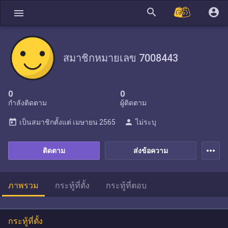
search
account_circle
menu
สมาชิกหมายเลข 7008443
0
0
กำลังติดตาม
ผู้ติดตาม
today
person
เป็นสมาชิกตั้งแต่
เมษายน 2565
ไม่ระบุ
more_horiz
ติดตาม
ส่งข้อความ
ภาพรวม
กระทู้ที่ตั้ง
กระทู้ที่ตอบ
กระทู้ที่ตั้ง