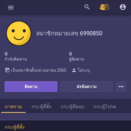
search
account_circle
menu
สมาชิกหมายเลข 6990850
0
0
กำลังติดตาม
ผู้ติดตาม
today
person
เป็นสมาชิกตั้งแต่
เมษายน 2565
ไม่ระบุ
more_horiz
ติดตาม
ส่งข้อความ
ภาพรวม
กระทู้ที่ตั้ง
กระทู้ที่ตอบ
กระทู้โปรด
กระทู้ที่ตั้ง