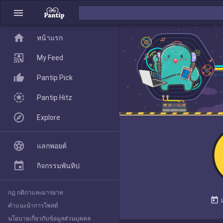
menu
home
home
หน้าแรก
หน้าแรก
My Feed
Pantip Pick
My Feed
Pantip Hitz
Explore
Pantip Pick
แลกพอยต์
Pantip Hitz
กิจกรรมพันทิป
กฎ กติกาและมารยาท
Explore
today
คำแนะนำการโพสต์
นโยบายเกี่ยวกับข้อมูลส่วนบุคคล