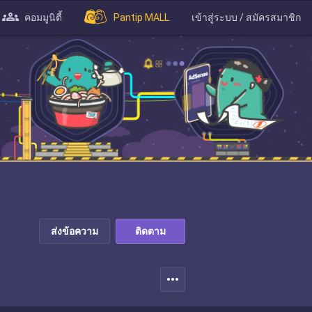
คอมมูนิตี้
Pantip MALL
เข้าสู่ระบบ / สมัครสมาชิก
ส่งข้อความ
ติดตาม
more_horiz