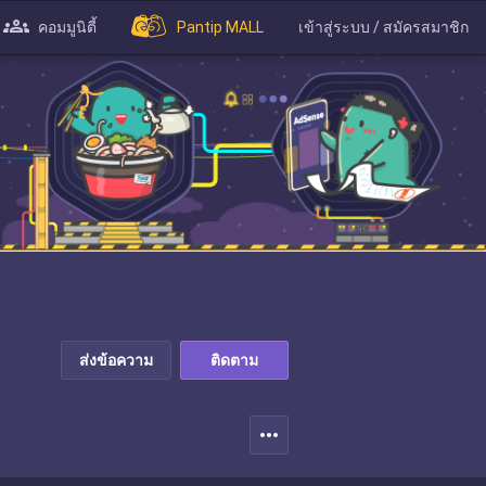
คอมมูนิตี้
Pantip MALL
เข้าสู่ระบบ / สมัครสมาชิก
ส่งข้อความ
ติดตาม
more_horiz