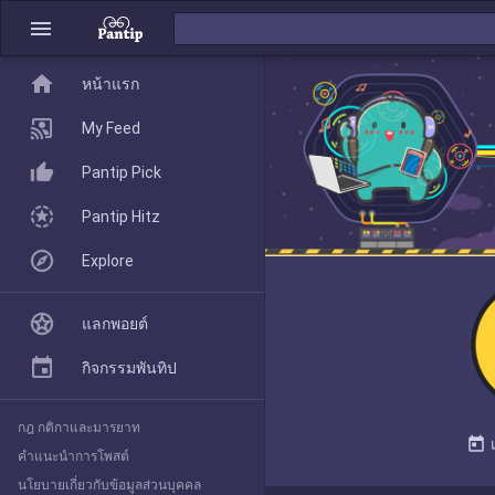
menu
home
home
หน้าแรก
หน้าแรก
My Feed
Pantip Pick
My Feed
Pantip Hitz
Explore
Pantip Pick
แลกพอยต์
Pantip Hitz
กิจกรรมพันทิป
กฎ กติกาและมารยาท
Explore
today
คำแนะนำการโพสต์
นโยบายเกี่ยวกับข้อมูลส่วนบุคคล