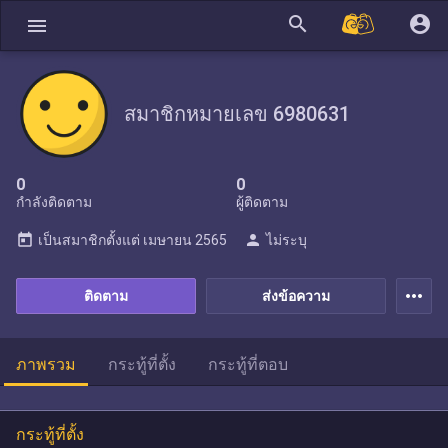
search
account_circle
menu
สมาชิกหมายเลข 6980631
0
0
กำลังติดตาม
ผู้ติดตาม
today
person
เป็นสมาชิกตั้งแต่
เมษายน 2565
ไม่ระบุ
more_horiz
ติดตาม
ส่งข้อความ
ภาพรวม
กระทู้ที่ตั้ง
กระทู้ที่ตอบ
กระทู้ที่ตั้ง