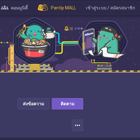
คอมมูนิตี้
Pantip MALL
เข้าสู่ระบบ / สมัครสมาชิก
ส่งข้อความ
ติดตาม
more_horiz