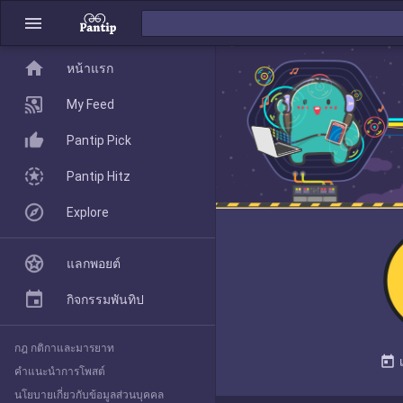
menu
home
home
หน้าแรก
หน้าแรก
My Feed
Pantip Pick
My Feed
Pantip Hitz
Explore
Pantip Pick
แลกพอยต์
Pantip Hitz
กิจกรรมพันทิป
กฎ กติกาและมารยาท
Explore
today
คำแนะนำการโพสต์
นโยบายเกี่ยวกับข้อมูลส่วนบุคคล