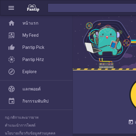
menu
home
home
หน้าแรก
หน้าแรก
My Feed
Pantip Pick
My Feed
Pantip Hitz
Explore
Pantip Pick
แลกพอยต์
Pantip Hitz
กิจกรรมพันทิป
กฎ กติกาและมารยาท
Explore
today
คำแนะนำการโพสต์
นโยบายเกี่ยวกับข้อมูลส่วนบุคคล