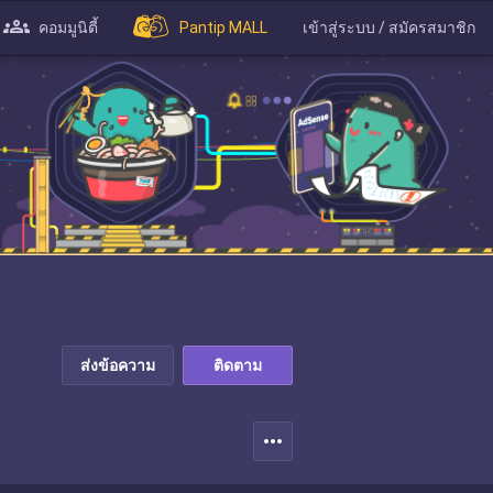
คอมมูนิตี้
Pantip MALL
เข้าสู่ระบบ / สมัครสมาชิก
ส่งข้อความ
ติดตาม
more_horiz