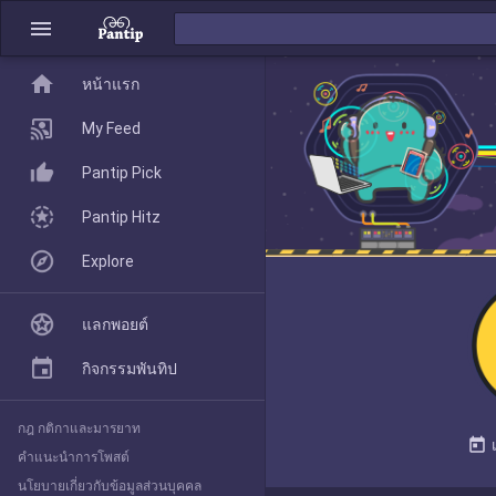
menu
home
home
หน้าแรก
หน้าแรก
My Feed
Pantip Pick
My Feed
Pantip Hitz
Explore
Pantip Pick
แลกพอยต์
Pantip Hitz
กิจกรรมพันทิป
กฎ กติกาและมารยาท
Explore
today
คำแนะนำการโพสต์
นโยบายเกี่ยวกับข้อมูลส่วนบุคคล