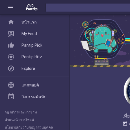
menu
home
home
หน้าแรก
หน้าแรก
My Feed
Pantip Pick
My Feed
Pantip Hitz
Explore
Pantip Pick
แลกพอยต์
Pantip Hitz
กิจกรรมพันทิป
กฎ กติกาและมารยาท
Explore
เที
คำแนะนำการโพสต์
today
นโยบายเกี่ยวกับข้อมูลส่วนบุคคล