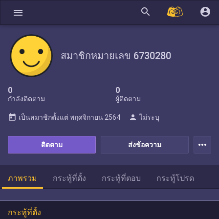
search
account_circle
menu
สมาชิกหมายเลข 6730280
0
0
กำลังติดตาม
ผู้ติดตาม
today
person
เป็นสมาชิกตั้งแต่
พฤศจิกายน 2564
ไม่ระบุ
more_horiz
ติดตาม
ส่งข้อความ
ภาพรวม
กระทู้ที่ตั้ง
กระทู้ที่ตอบ
กระทู้โปรด
กระทู้ที่ตั้ง