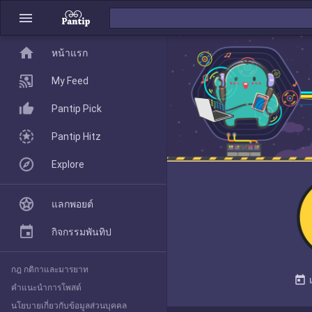
menu
home
home
หน้าแรก
หน้าแรก
My Feed
Pantip Pick
My Feed
Pantip Hitz
Explore
Pantip Pick
แลกพอยต์
Pantip Hitz
กิจกรรมพันทิป
กฎ กติกาและมารยาท
Explore
today
คำแนะนำการโพสต์
นโยบายเกี่ยวกับข้อมูลส่วนบุคคล