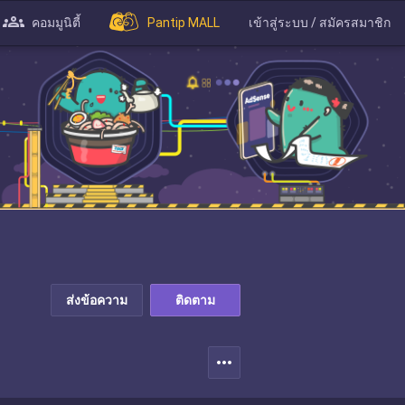
คอมมูนิตี้
Pantip MALL
เข้าสู่ระบบ / สมัครสมาชิก
ส่งข้อความ
ติดตาม
more_horiz