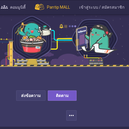
คอมมูนิตี้
Pantip MALL
เข้าสู่ระบบ / สมัครสมาชิก
ส่งข้อความ
ติดตาม
more_horiz