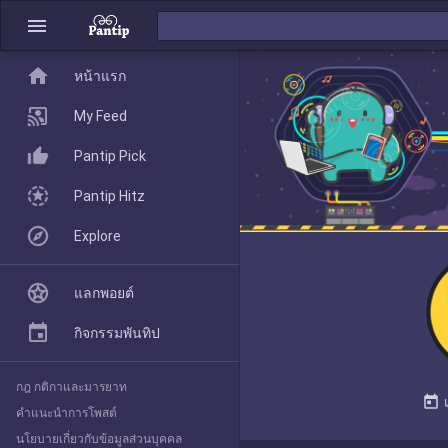
menu
home
home
หน้าแรก
หน้าแรก
My Feed
Pantip Pick
My Feed
Pantip Hitz
Explore
Pantip Pick
แลกพอยต์
Pantip Hitz
กิจกรรมพันทิป
กฎ กติกาและมารยาท
Explore
today
คำแนะนำการโพสต์
นโยบายเกี่ยวกับข้อมูลส่วนบุคคล