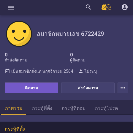
search
account_circle
menu
สมาชิกหมายเลข 6722429
0
0
กำลังติดตาม
ผู้ติดตาม
today
person
เป็นสมาชิกตั้งแต่
พฤศจิกายน 2564
ไม่ระบุ
more_horiz
ติดตาม
ส่งข้อความ
ภาพรวม
กระทู้ที่ตั้ง
กระทู้ที่ตอบ
กระทู้โปรด
กระทู้ที่ตั้ง