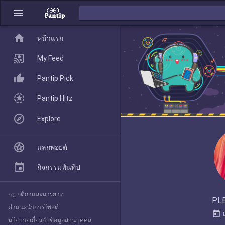
menu
home
home
หน้าแรก
หน้าแรก
My Feed
Pantip Pick
My Feed
Pantip Hitz
Explore
Pantip Pick
แลกพอยต์
Pantip Hitz
กิจกรรมพันทิป
กฎ กติกาและมารยาท
Explore
PL
คำแนะนำการโพสต์
today
นโยบายเกี่ยวกับข้อมูลส่วนบุคคล