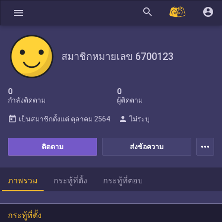
search
account_circle
menu
สมาชิกหมายเลข 6700123
0
0
กำลังติดตาม
ผู้ติดตาม
today
person
เป็นสมาชิกตั้งแต่
ตุลาคม 2564
ไม่ระบุ
more_horiz
ติดตาม
ส่งข้อความ
ภาพรวม
กระทู้ที่ตั้ง
กระทู้ที่ตอบ
กระทู้ที่ตั้ง