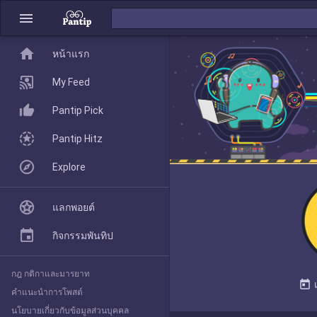
menu
home
home
หน้าแรก
หน้าแรก
My Feed
Pantip Pick
My Feed
Pantip Hitz
Explore
Pantip Pick
แลกพอยต์
Pantip Hitz
กิจกรรมพันทิป
กฎ กติกาและมารยาท
Explore
today
คำแนะนำการโพสต์
นโยบายเกี่ยวกับข้อมูลส่วนบุคคล