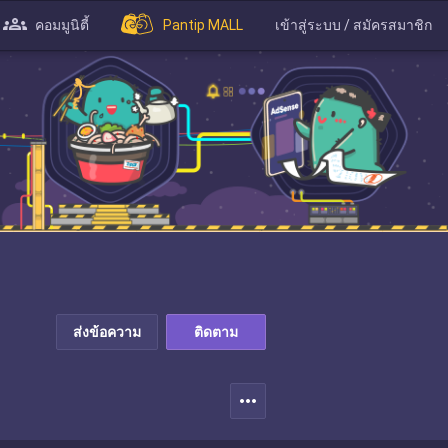
คอมมูนิตี้
Pantip MALL
เข้าสู่ระบบ / สมัครสมาชิก
ส่งข้อความ
ติดตาม
more_horiz