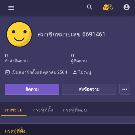
search
account_circle
menu
สมาชิกหมายเลข 6691461
0
0
กำลังติดตาม
ผู้ติดตาม
today
person
เป็นสมาชิกตั้งแต่
ตุลาคม 2564
ไม่ระบุ
more_horiz
ติดตาม
ส่งข้อความ
ภาพรวม
กระทู้ที่ตั้ง
กระทู้ที่ตอบ
กระทู้ที่ตั้ง