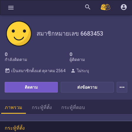
search
account_circle
menu
สมาชิกหมายเลข 6683453
0
0
กำลังติดตาม
ผู้ติดตาม
today
person
เป็นสมาชิกตั้งแต่
ตุลาคม 2564
ไม่ระบุ
more_horiz
ติดตาม
ส่งข้อความ
ภาพรวม
กระทู้ที่ตั้ง
กระทู้ที่ตอบ
กระทู้ที่ตั้ง