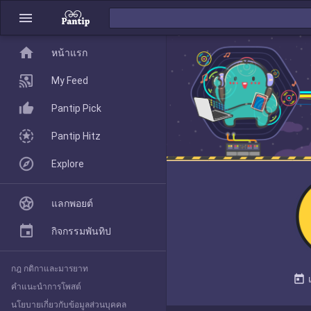
menu
home
home
หน้าแรก
หน้าแรก
My Feed
Pantip Pick
My Feed
Pantip Hitz
Explore
Pantip Pick
แลกพอยต์
Pantip Hitz
กิจกรรมพันทิป
กฎ กติกาและมารยาท
Explore
today
คำแนะนำการโพสต์
นโยบายเกี่ยวกับข้อมูลส่วนบุคคล