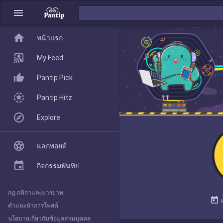
menu
home
home
หน้าแรก
หน้าแรก
My Feed
Pantip Pick
My Feed
Pantip Hitz
Explore
Pantip Pick
แลกพอยต์
Pantip Hitz
กิจกรรมพันทิป
กฎ กติกาและมารยาท
Explore
today
คำแนะนำการโพสต์
นโยบายเกี่ยวกับข้อมูลส่วนบุคคล