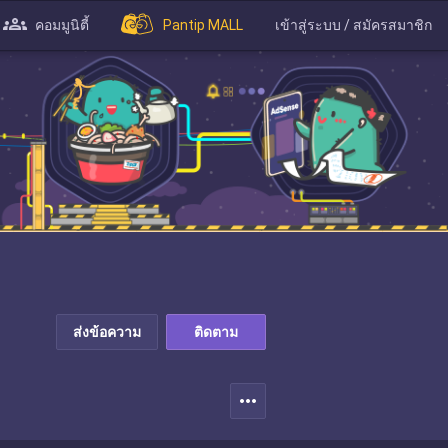
คอมมูนิตี้
Pantip MALL
เข้าสู่ระบบ / สมัครสมาชิก
ส่งข้อความ
ติดตาม
more_horiz