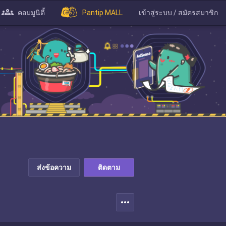
คอมมูนิตี้
Pantip MALL
เข้าสู่ระบบ / สมัครสมาชิก
ส่งข้อความ
ติดตาม
more_horiz