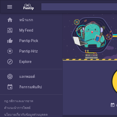
menu
home
home
หน้าแรก
หน้าแรก
My Feed
Pantip Pick
My Feed
Pantip Hitz
Explore
Pantip Pick
แลกพอยต์
Pantip Hitz
กิจกรรมพันทิป
กฎ กติกาและมารยาท
Explore
today
คำแนะนำการโพสต์
นโยบายเกี่ยวกับข้อมูลส่วนบุคคล