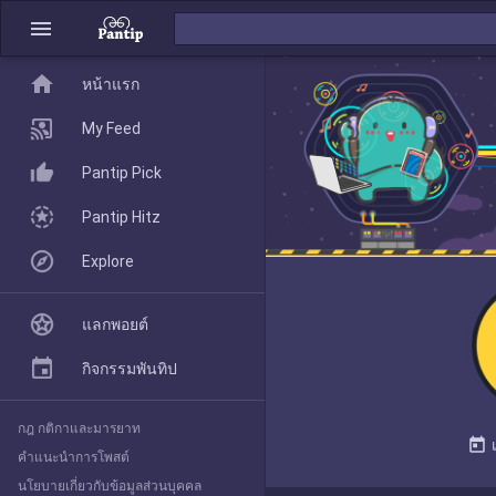
menu
home
home
หน้าแรก
หน้าแรก
My Feed
Pantip Pick
My Feed
Pantip Hitz
Explore
Pantip Pick
แลกพอยต์
Pantip Hitz
กิจกรรมพันทิป
กฎ กติกาและมารยาท
Explore
today
คำแนะนำการโพสต์
นโยบายเกี่ยวกับข้อมูลส่วนบุคคล