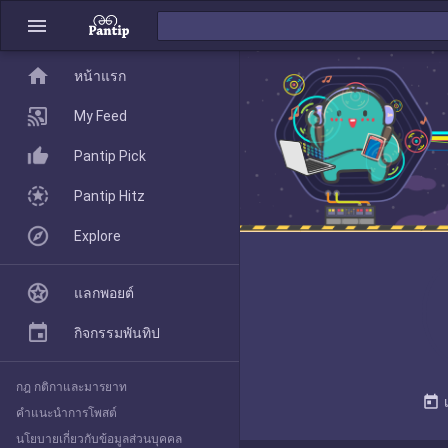
menu
home
home
หน้าแรก
หน้าแรก
My Feed
Pantip Pick
My Feed
Pantip Hitz
Explore
Pantip Pick
แลกพอยต์
Pantip Hitz
กิจกรรมพันทิป
กฎ กติกาและมารยาท
Explore
today
คำแนะนำการโพสต์
นโยบายเกี่ยวกับข้อมูลส่วนบุคคล